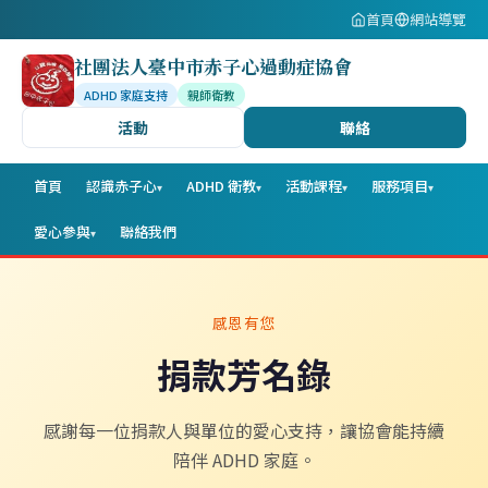
首頁
網站導覽
社團法人臺中市赤子心過動症協會
ADHD 家庭支持
親師衛教
活動
聯絡
首頁
認識赤子心
ADHD 衛教
活動課程
服務項目
▾
▾
▾
▾
愛心參與
聯絡我們
▾
感恩有您
捐款芳名錄
感謝每一位捐款人與單位的愛心支持，讓協會能持續
陪伴 ADHD 家庭。