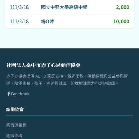
111/3/18
國立中興大學高級中學
2,000
111/3/18
楊O萍
10,000
社團法人臺中市赤子心過動症協會
赤子心協會提供 ADHD 家庭支持、親師衛教、活動課程與公益參與管
道，陪伴家長、孩子、老師與社區一起理解注意力不足過動症。
Facebook
認識協會
宗旨與目標
組織架構