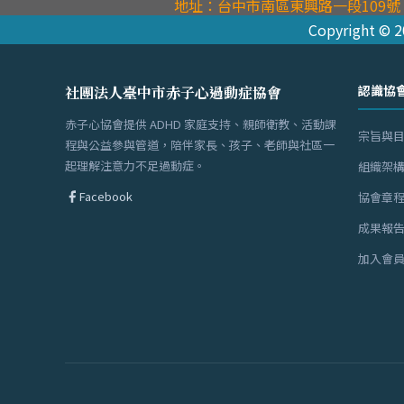
地址：台中市南區東興路一段109號
Copyright 
認識協
社團法人臺中市赤子心過動症協會
赤子心協會提供 ADHD 家庭支持、親師衛教、活動課
宗旨與
程與公益參與管道，陪伴家長、孩子、老師與社區一
起理解注意力不足過動症。
組織架
Facebook
協會章
成果報
加入會