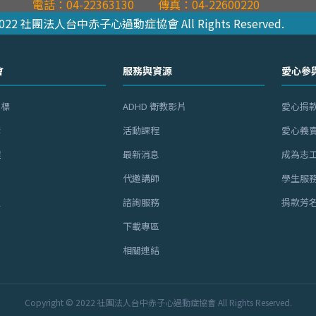
電話：04-22363130
傳真：04-22600220
© 2022 社團法人台中赤子心過動症協會 All Rights Reserved.
會
服務與資源
愛心參
目標
ADHD 衛教影片
愛心捐
構
活動課程
愛心義
程
最新消息
成為志
告
代邀講師
學生服
員
諮詢服務
捐款芳
下載專區
相關連結
Copyright © 2022 社團法人台中赤子心過動症協會 All Rights Reserved.