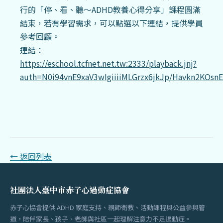
行的「停、看、聽～ADHD教養心得分享」課程圓滿
結束，若有學習需求，可以點選以下連結，提供學員
參考回顧。
連結：
https://eschool.tcfnet.net.tw:2333/playback.jnj?
auth=N0i94vnE9xaV3wIgiiiiMLGrzx6jkJp/Havkn2KOs
← 返回列表
社團法人臺中市赤子心過動症協會
赤子心協會提供 ADHD 家庭支持、親師衛教、活動課程與公益參與管
道，陪伴家長、孩子、老師與社區一起理解注意力不足過動症。