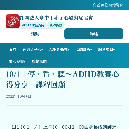
首頁
網站導覽
社團法人臺中市赤子心過動症協會
ADHD 家庭支持
親師衛教
活動
聯絡
首頁
認識赤子心
ADHD 衛教
活動課程
服務項目
▾
▾
▾
▾
愛心參與
聯絡我們
▾
10/1「停、看、聽～ADHD教養心
得分享」課程回顧
2022年10月4日
111.10.1（六）上午10：00-12：00由孫長成講師進