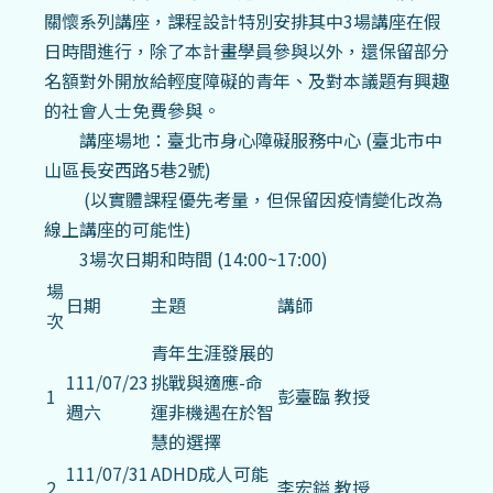
關懷系列講座，課程設計特別安排其中3場講座在假
日時間進行，除了本計畫學員參與以外，還保留部分
名額對外開放給輕度障礙的青年、及對本議題有興趣
的社會人士免費參與。
講座場地：臺北市身心障礙服務中心 (臺北市中
山區長安西路5巷2號)
(以實體課程優先考量，但保留因疫情變化改為
線上講座的可能性)
3場次日期和時間 (14:00~17:00)
場
日期
主題
講師
次
青年生涯發展的
111/07/23
挑戰與適應-命
1
彭臺臨 教授
週六
運非機遇在於智
慧的選擇
111/07/31
ADHD成人可能
2
李宏鎰 教授