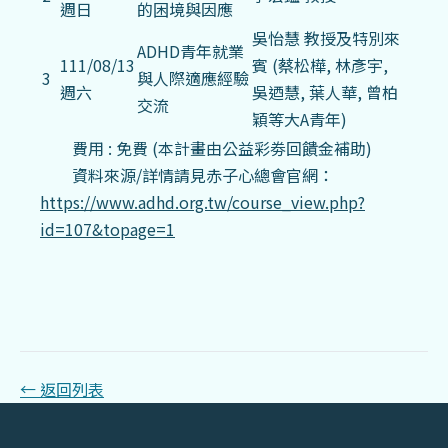
週日
的困境與因應
吳怡慧 教授及特別來
ADHD青年就業
111/08/13
賓 (蔡松樺, 林彥宇,
3
與人際適應經驗
週六
吳迺慧, 葉人華, 曾柏
交流
穎等大A青年)
費用 : 免費 (本計畫由公益彩劵回饋金補助)
資料來源/詳情請見赤子心總會官網：
https://www.adhd.org.tw/course_view.php?
id=107&topage=1
← 返回列表